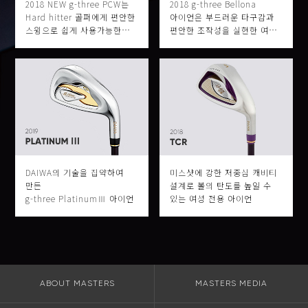
2018 NEW g-three PCW는
2018 g-three Bellona
Hard hitter 골퍼에게 편안한
아이언은 부드러운 타구감과
스윙으로 쉽게 사용가능한
편안한 조작성을 실현한 여성
클럽이다.
전용 아이언이다.
DAIWA의 기술을 집약하여
미스샷에 강한 저중심 캐비티
만든
설계로 볼의 탄도를 높일 수
g-three PlatinumⅢ 아이언
있는 여성 전용 아이언
ABOUT MASTERS
MASTERS MEDIA