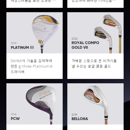
여성스러움을 표현 초경량 &
강조하여 화려한 디자인을
고탄성 샤프트의 채용으로
실현 초경량 & 고탄성
힘이 약한 골퍼들도 쉽게 사용
샤프트의 채용으로 힘이 약한
가능 초경량 그립을
골퍼들도 쉽게 사용 가능
DAIWA의 기술을 집약하여
가벼운 스윙으로 큰 비거리를
만든 g-three PlatinumⅢ
낼 수있는 로얄 콤포 골드
드라이버