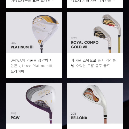
여성스러움을 표현 초경량 &
강조하여 화려한 디자인을
고탄성 샤프트의 채용으로
실현 초경량 & 고탄성
힘이 약한 골퍼들도 쉽게 사용
샤프트의 채용으로 힘이 약한
가능 초경량 그립을
골퍼들도 쉽게 사용 가능
DAIWA의 기술을 집약하여
가벼운 스윙으로 큰 비거리를
만든 g-three PlatinumⅢ
낼 수있는 로얄 콤포 골드
드라이버