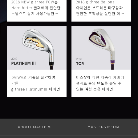
2018 NEW g-three PCW는
2018 g-three Bellona
Hard hitter 골퍼에게 편안한
아이언은 부드러운 타구감과
스윙으로 쉽게 사용가능한
편안한 조작성을 실현한 여성
클럽이다.
전용 아이언이다.
DAIWA의 기술을 집약하여
미스샷에 강한 저중심 캐비티
만든
설계로 볼의 탄도를 높일 수
g-three PlatinumⅢ 아이언
있는 여성 전용 아이언
ABOUT MASTERS
MASTERS MEDIA