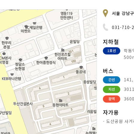
서울 강남구
031-710-
지하철
학동
500
버스
141
301
360
자가용
- 도산공원 사