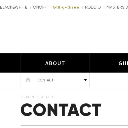
BLACK&WHITE
ONOFF
GIII·g-three
RODDIO
MASTERS 
ABOUT
GII